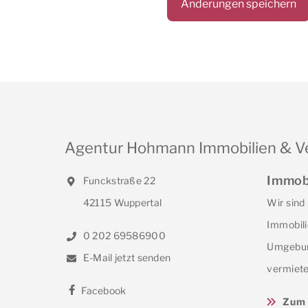
Agentur Hohmann Immobilien & V
Immob
Funckstraße 22
42115 Wuppertal
Wir sind
Immobili
0 202 69586900
Umgebun
E-Mail jetzt senden
vermiete
Facebook
Zum 