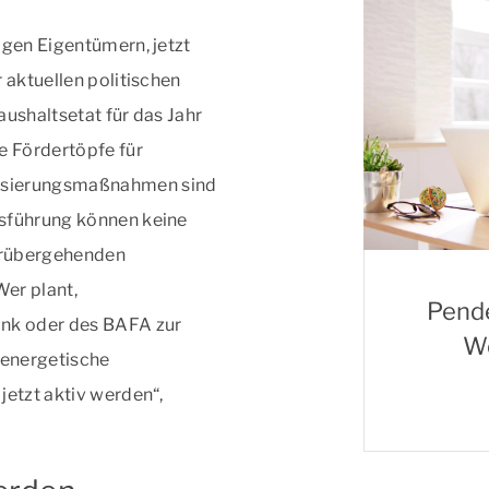
igen Eigentümern, jetzt
 aktuellen politischen
aushaltsetat für das Jahr
e Fördertöpfe für
isierungsmaßnahmen sind
tsführung können keine
vorübergehenden
er plant,
Pende
nk oder des BAFA zur
Wo
 energetische
jetzt aktiv werden“,