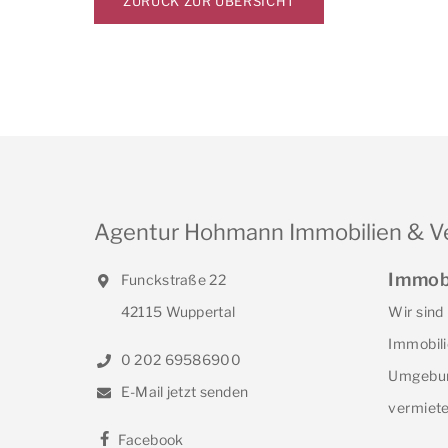
ZURÜCK ZUR ÜBERSICHT
Agentur Hohmann Immobilien & V
Immob
Funckstraße 22
42115 Wuppertal
Wir sind
Immobili
0 202 69586900
Umgebun
E-Mail jetzt senden
vermiete
Facebook