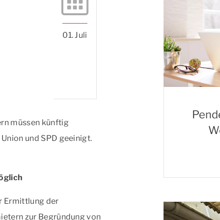
01. Juli
Pende
rn müssen künftig
Wo
h Union und SPD geeinigt.
öglich
r Ermittlung der
mietern zur Begründung von