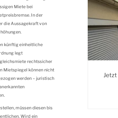
ssigen Miete bei
tpreisbremse. In der
er die Aussagekraft von
erhöhungen.
n künftig einheitliche
rdnung legt
rgleichsmiete rechtssicher
en Mietspiegel können nicht
Jetzt
gezogen werden – juristisch
 anerkannten
en.
stellen, müssen diesen bis
entlichen. Wird ein