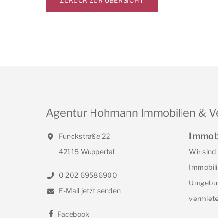
ZURÜCK ZUR ÜBERSICHT
Agentur Hohmann Immobilien & V
Immob
Funckstraße 22
42115 Wuppertal
Wir sind
Immobili
0 202 69586900
Umgebun
E-Mail jetzt senden
vermiete
Facebook