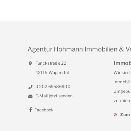
Agentur Hohmann Immobilien & V
Immob
Funckstraße 22
42115 Wuppertal
Wir sind
Immobili
0 202 69586900
Umgebun
E-Mail jetzt senden
vermiete
Facebook
Zum 