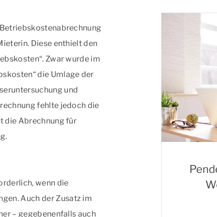
er Betriebskostenabrechnung
ieterin. Diese enthielt den
riebskosten“. Zwar wurde im
ebskosten“ die Umlage der
sseruntersuchung und
brechnung fehlte jedoch die
lt die Abrechnung für
g.
n
Pende
Wo
orderlich, wenn die
ngen. Auch der Zusatz im
iner – gegebenenfalls auch