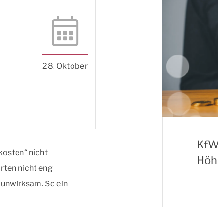
28. Oktober
KfW-
kosten“ nicht
Höh
rten nicht eng
unwirksam. So ein